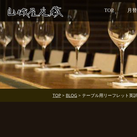
TOP
月替
TOP
>
BLOG
> テーブル用リーフレット英