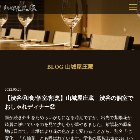
BLOG 山城屋庄藏
2022.05.28
【渋谷/和食/個室/割烹】山城屋庄蔵 渋谷の個室で
おしゃれディナー②
雨が続き外出をためらいがちになる時期ですが、出先で紫陽花が
綺麗に咲いているのを見て少し心が華やぎました。紫陽花の原産
地は日本で、土壌により花の色がよく変わることから、別名「七
変化」「八仙花」とも呼ばれています。学名の属名Hydrangea（ハ