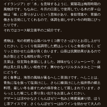
イドランジア）が「水」を意味するように、紫陽花は梅雨時期の
風物詩です。ちなみに、今月の口直しで使用している木の芽＝山
椒は「椒」に香りがよいという意味があり、食欲増進や、胃腸の
働きを活発にしてくれるので、体調を崩しやすい今の時期にぴっ
たりです。
それではコース献立後半のご紹介です。
煮物は、旬の初鰹を山葵バルサミコ酢でさっぱりとお召し上がり
ください。じっくり低温調理した鰹はふっくらと食感が良く、ピ
リッと効かせた山葵が良く合います。山葵は抗菌効果があるので
魚介類ととても相性が良いです。
主菜は、信玄鶏を唐揚にしました。雑味がなくジューシーで、お
肉は見た目も美しい桜色です。爽やかなバジルタルタルとご一緒
にどうぞ。
続く食事は、海苔の風味が薫るへしこ茶漬けです。へしことは、
青魚に塩を振って塩漬けにし、さらに糠漬けにした福井県の郷土
料理。厳しい冬を越すための保存食として親しまれています。さ
らっとした喉ごしと香り良い出汁をお楽しみください。
デザートは涼やかなさくらんぼゼリー包みと蜂蜜薫練り切、ほう
じ茶アイスです。さくらんぼゼリーは白ワインを効かせて大人の