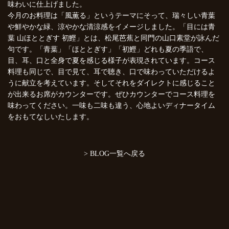
味わいに仕上げました。
今月のお料理は「風薫る」というテーマにそって、瑞々しい青葉
や鮮やかな緑、涼やかな清涼感をイメージしました。「目には青
葉 山ほととぎす 初鰹」とは、松尾芭蕉と同門の山口素堂が詠んだ
句です。「青葉」「ほととぎす」「初鰹」どれも夏の季語で、
目、耳、口と全身で夏を感じる様子が表現されています。コース
料理も同じで、目で見て、耳で聴き、口で味わっていただけるよ
うに献立を考えています。そしてそれをダイレクトに感じること
が出来るお席がカウンターです。ぜひカウンターでコース料理を
味わってください。一味も二味も違う、心地よいディナータイム
をおもてなしいたします。
> BLOG一覧へ戻る