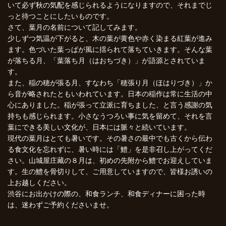
いて必ず秋の気配を感じられるようになりますので、それまでじ
っと待つことにしたいものです。
さて、葉月の名前について記してみます。
少しずつ気温が下がると、木の葉が黄色や赤く染まる紅葉が進み
ます。色づいた葉っぱが風に揺られて落ちていきます。そんな葉
が落ちる月、「葉落ち月（はおちづき）」が語源とされていま
す。
また、稲の穂が張る月、すなわち「穂張り月（ほはりづき）」か
ら音が略されたともいわれています。日本の稲作は常に生活の中
心にありました。稲が張って立派に育ちました、と言う感謝の気
持ちも感じられます。小さなうつろい事に気を留めて、それを言
葉にできる美しい文化が、日本には脈々と続いています。
現代の葉月はとても暑いです。その暑さの最中でも古くから伝わ
る食文化を忘れずに、暑い時には「鱧」を是非召し上がってくだ
さい。山城屋庄藏の８月は、初めの先附から鱧でお迎えしていま
す。生の鱧を骨切りして、ご用意していますので、皆様お誘いの
上お越しください。
渋谷にお出かけの際の、和食ランチ、和食ディナーに困った時
は、迷わずご予約くださいませ。