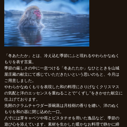
「冬あたたか」とは、冷え込む季節にふと現れるやわらかなぬく
もりを表す言葉。
季節の厳しさの中に一息つける「冬あたたか」なひとときを山城
屋庄藏の献立にて感じていただきたいという思いのもと、今月は
ご用意しました。
やわらかなぬくもりを表現した和の料理にさりげなくクリスマス
の気配と洋のエッセンスを重ねることで“くずし”をきかせた献立に
仕上げております。
先附のクラムチャウダー茶碗蒸は月桂樹の香りを纏い、洋のぬく
もりを和の器に閉じ込めた一口。
八寸には芽キャベツや苺とピスタチオを用いた逸品など、季節の
遊び心を添えています。素材を生かした暖かなお料理で静かに締