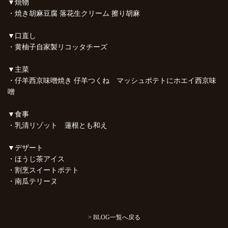
▼焼物
・焼き胡麻豆腐 落花生クリーム 擦り胡麻
▼口直し
・黄柚子自家製リコッタチーズ
▼主菜
・仔羊西京味噌焼き 仔羊つくね マッシュポテトにホエイ西京味
噌
▼食事
・乳清リゾット 蓮根とも和え
▼デザート
・ほうじ茶アイス
・割烹スイートポテト
・南瓜テリーヌ
> BLOG一覧へ戻る