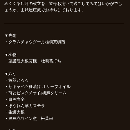
めくくる12月の献立を、皆様お揃いで過ごしてみてはいかがでし
ょうか。山城屋庄藏でお待ちしております。
—————————————————————————————–
▼先附
・クラムチャウダー月桂樹茶碗蒸
▼椀物
・聖護院大根霙椀 牡蠣葛打ち
▼八寸
・黄韮とろろ
・芽キャベツ糠漬け オリーブオイル
・苺とピスタチオ 白胡麻クリーム
・白魚塩辛
・ほうれん草カステラ
・生鰤大根
・黒豆赤ワイン煮 松葉串